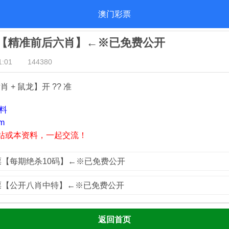
澳门彩票
彩票【精准前后六肖】←※已免费公开
:01
144380
肖 + 鼠龙】开 ?? 准
资料
m
站或本资料，一起交流！
彩票【每期绝杀10码】←※已免费公开
彩票【公开八肖中特】←※已免费公开
返回首页