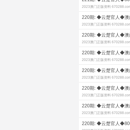
2023澳门正版资料 670288.co
220期: ◆云楚官人◆
2023澳门正版资料 670288.co
220期: ◆云楚官人◆
2023澳门正版资料 670288.co
220期: ◆云楚官人◆
2023澳门正版资料 670288.co
220期: ◆云楚官人◆
2023澳门正版资料 670288.co
220期: ◆云楚官人◆
2023澳门正版资料 670288.co
220期: ◆云楚官人◆
2023澳门正版资料 670288.co
220期: ◆云楚官人◆