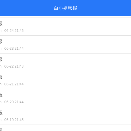
白小姐密报
报
m
06-24 21:45
报
m
06-23 21:44
报
m
06-22 21:43
报
m
06-21 21:44
报
m
06-20 21:44
报
m
06-19 21:45
报